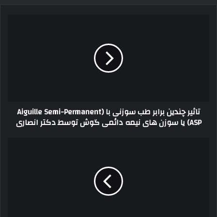
م
ی
ل
خ
و
د
ر
ا
و
ا
تاثیر چندین برابر طب سوزنی با Aiguille Semi-Permanent)
ر
ASP) یا سوزن های نیمه دائمی گوش توسط دکتر انصاری
د
ک
ن
ی
د