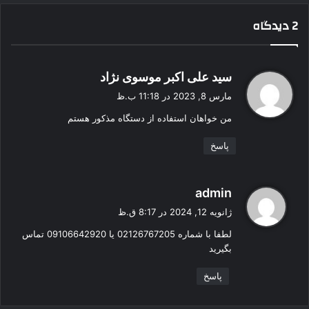
2 دیدگاه
گ
سید علی اکبر موسوی نژاد
ف
مارس 8, 2023 در 11:18 ب.ظ
ت
من خواهان استفاده از دستگاه مذکور هستم
:
پاسخ
گ
admin
ف
ژانویه 12, 2024 در 8:17 ق.ظ
ت
لطفا با شماره 02126767205 یا 09106642920 تماس
:
بگیرید
پاسخ