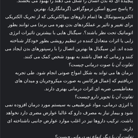
پیچیده ای که بدن انسان را شکل می دهند را بهبود می بخشند.
۳٫ پاسخ سریع اسکن ترموگرافی (گرمانگاری). بهترین
الکتروسیوتیکال ها (تمام داروهای بیوالکتریکی که از تحریک الکتریکی
برای تغییر و تاثیر بر عملکردهای بدن بهره می برند) می توانند بطور
اتوماتیک تحت نظر باشند؟. سیگنال هایی با بیشترین تاثیرات انرژی
زایی یا اثرات متعادل کننده در تنظیم رویشی بطور خودکار شناخته
شده اند. این سیگنال ها بهترین اتصال را با رسپتورهای بدن ایجاد می
کنند و زمانی که فعال باشند به بهبود شخص کمک می کنند.
تفاوت آن با صوت درمانی چیست؟
درمان ها می تواند به شکل امواج صوتی انجام شود. طی تجربه
دریافتیم که اِعمال فرکانس به صورت میکروجریان و میدان های
مغناطیسی ضربه ای اثرات درمانی بهتری دارند.
تفاوت آن با تجویز دارو چیست؟
با انرژی درمانی، مواد غیرطبیعی به سیستم مورد درمان افزوده نمی
شود و بیمار نیاز به مصرف دارو که غالبا عوارض مضری دارد نخواهد
داشت. ترکیب داروها نیز در اغلب موارد عوارض جانبی ناشناخته ای
دارند.
تفاوت آن با دیگر انواع نوردرمانی چیست؟