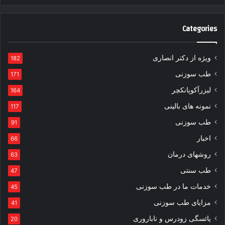
Categories
ویژه از دکتر انصاری
182
طب سوزنی
171
لیزرآکوپانکچر
164
نمونه های بالینی
117
طب سوزنی
91
اخبار
66
روشهای درمان
63
طب سنتی
47
خدمات ما در طب سوزنی
45
مزایای طب سوزنی
41
یائسگی زودرس و ناباروری
20