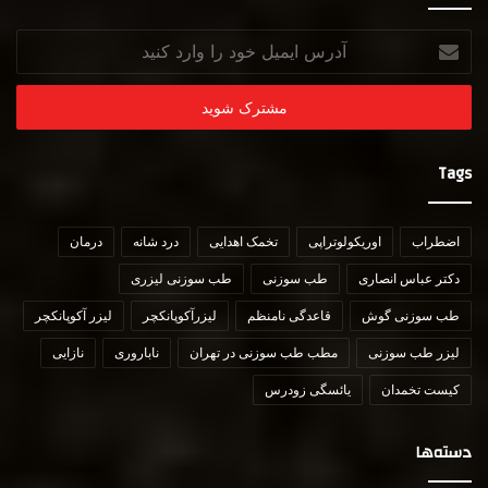
آدرس
ایمیل
خود
را
وارد
کنید
Tags
اضطراب
اوریکولوتراپی
تخمک اهدایی
درد شانه
درمان
دکتر عباس انصاری
طب سوزنی
طب سوزنی لیزری
طب سوزنی گوش
قاعدگی نامنظم
لیزرآکوپانکچر
لیزر آکوپانکچر
لیزر طب سوزنی
مطب طب سوزنی در تهران
ناباروری
نازایی
کیست تخمدان
یائسگی زودرس
دسته‌ها