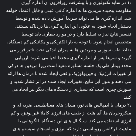
۱٫ در سایه تکنولوژی و با پیشرفت روزافزون آن اندازه گیری
مقاومت پیچیده مریدین ها به اندازه کافی عینی و قابل اعتماد خواهد
شد. اندازه گیری ها می تواند سریعا آموزش داده شده و توسط
دستیار انجام شود. به علاوه، این اندازه گیری ها دردناک نیستند.
تفسیر نتایج نیاز به تسلط دارد و در موارد بیماری باید توسط
متخصص انجام شود. با توجه به بار الکتریکی و مکانیکی کم دستگاه،
نقاط طب سوزنی و مریدین ها به میزان اندکی تحت تاثیر قرار می
گیرند و سریعا پس از اندازه گیری مجددا احیا می شوند. ارزیابی
مجدد بیمار طی یک جلسه مشاوره مفید است زیرا مریدین ها درکی
از تغییرات انرژتیک و فیزیولوژیک واقعی ایجاد شده با درمان ها ارائه
می دهند و بدون این نتایج، تغییرات ایجاد شده در اثر فشار شدید و
سوزش چیزی است که بسیاری از دستگاه های دیگر نیز ایجاد می
کنند.
۲٫ درمان با ایمپالس های نور، میدان های مغناطیسی ضربه ای و
میکروجریان ها. آی هلث از طیف های انرژی کاملا غیر یونیزه و کم
انرژی استفاده می کند. سیگنال های این دستگاه، الگوهایی با
ماهیت فرکانس رزونانسی دارند که انرژی و انسجام سیستم های