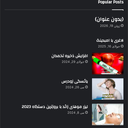
Popular Posts
خ
و
د
(بدون عنوان)
ر
ژوئن 19, 2026
ا
و
لاغری با امبدینگ
ا
جولای 16, 2025
ر
د
افزایش ذخیره تخمدان
ک
جولای 29, 2024
ن
ی
د
یائسگی زودرس
می 26, 2024
لیزر موهای زائد با بروزترین دستگاه 2023
می 8, 2024