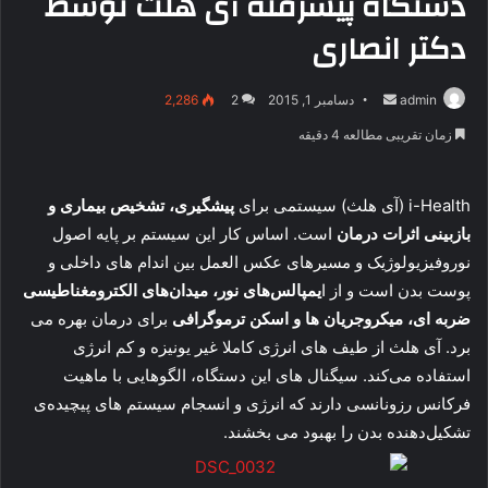
دستگاه پیشرفته آی هلث توسط
دکتر انصاری
admin
ا
دسامبر 1, 2015
2
2,286
ر
زمان تقریبی مطالعه 4 دقیقه
س
ا
i-Health (آی هلث) سیستمی برای
پیشگیری، تشخیص بیماری و
ل
ب
بازبینی اثرات درمان
است. اساس کار این سیستم بر پایه اصول
ه
نوروفیزیولوژیک و مسیرهای عکس العمل بین اندام های داخلی و
ا
پوست بدن است و از ا
یمپالس‌های نور، میدان‌های الکترومغناطیسی
ی
ضربه ای، میکروجریان ها و اسکن ترموگرافی
برای درمان بهره می
م
برد. آی هلث از طیف های انرژی کاملا غیر یونیزه و کم انرژی
ی
استفاده می‌کند. سیگنال های این دستگاه، الگوهایی با ماهیت
ل
فرکانس رزونانسی دارند که انرژی و انسجام سیستم های پیچیده‌ی
تشکیل‌دهنده بدن را بهبود می بخشند.