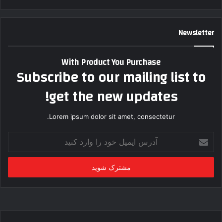
Newsletter
With Product You Purchase
Subscribe to our mailing list to
get the new updates!
Lorem ipsum dolor sit amet, consectetur.
آ
د
ر
س
ا
ی
م
ی
ل