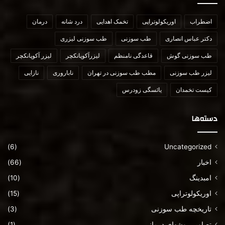
اضطراب
اوریکولوتراپی
تخمک اهدایی
درد شانه
درمان
دکتر عباس انصاری
طب سوزنی
طب سوزنی لیزری
طب سوزنی گوش
قاعدگی نامنظم
لیزرآکوپانکچر
لیزر آکوپانکچر
لیزر طب سوزنی
مطب طب سوزنی در تهران
ناباروری
نازایی
کیست تخمدان
یائسگی زودرس
دسته‌ها
(6)
Uncategorized
اخبار
(66)
امبدینگ
(10)
اوریکولوتراپی
(15)
تاریخچه طب سوزنی
(3)
تصاویر روشهای درمانی
(1)