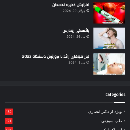
د
افزایش ذخیره تخمدان
ک
جولای 29, 2024
ن
ی
د
یائسگی زودرس
می 26, 2024
لیزر موهای زائد با بروزترین دستگاه 2023
می 8, 2024
Categories
ویژه از دکتر انصاری
182
طب سوزنی
171