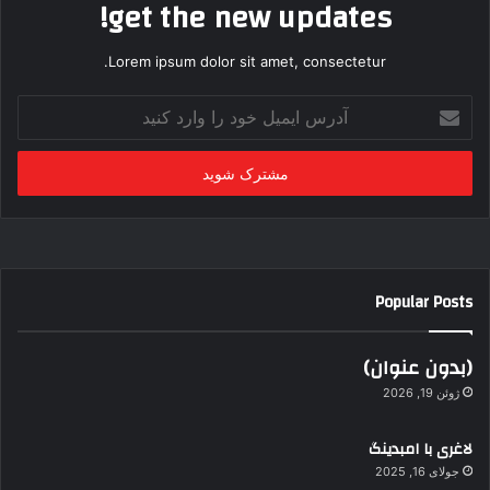
get the new updates!
Lorem ipsum dolor sit amet, consectetur.
آ
د
ر
س
ا
ی
م
ی
ل
Popular Posts
خ
و
د
(بدون عنوان)
ر
ژوئن 19, 2026
ا
و
لاغری با امبدینگ
ا
جولای 16, 2025
ر