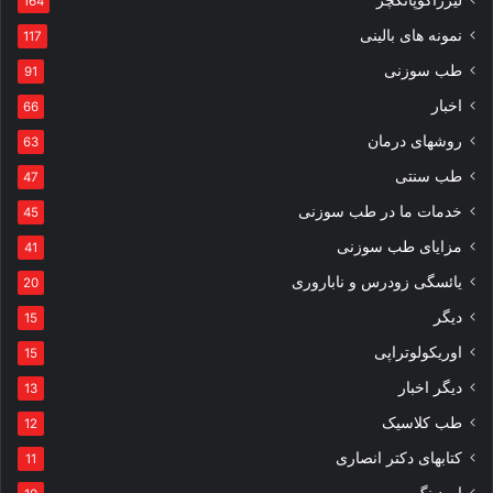
لیزرآکوپانکچر
164
نمونه های بالینی
117
طب سوزنی
91
اخبار
66
روشهای درمان
63
طب سنتی
47
خدمات ما در طب سوزنی
45
مزایای طب سوزنی
41
یائسگی زودرس و ناباروری
20
دیگر
15
اوریکولوتراپی
15
دیگر اخبار
13
طب کلاسیک
12
کتابهای دکتر انصاری
11